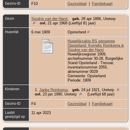
Gezins-ID
F10
Gezinsblad
|
Familiekaart
Gezin
Sjoukje van der Harst
,
geb.
28 apr 1886, Ureterp
ovl.
21 apr 1968 (Leeftijd 81 jaar)
Huwelijk
6 mei 1909
Opsterland
Huwelijksakte BS gemeente
Opsterland: Kornelis Romkema &
Sjoukje van der Harst
Huwelijksregister 1909,
archiefnummer 30-28, Burgerlijke
Stand Opsterland - Tresoar,
inventarisnummer 2055,
aktenummer 0029
Gemeente: Opsterland
Periode: 1909
Kinderen
1.
Janke Romkema
,
geb.
24 jul 1921, Ureterp
ovl.
23 jan 1990, Ureterp
(Leeftijd 68 jaar)
Gezins-ID
F4
Gezinsblad
|
Familiekaart
Laatst
11 apr 2023
gewijzigd op