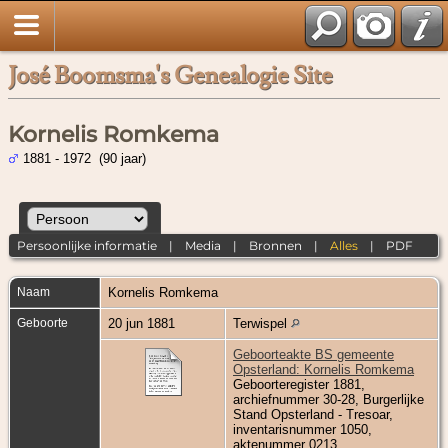
José Boomsma's Genealogie Site
Kornelis Romkema
1881 - 1972 (90 jaar)
Persoonlijke informatie
|
Media
|
Bronnen
|
Alles
|
PDF
Naam
Kornelis
Romkema
Geboorte
20 jun 1881
Terwispel
Geboorteakte BS gemeente
Opsterland: Kornelis Romkema
Geboorteregister 1881,
archiefnummer 30-28, Burgerlijke
Stand Opsterland - Tresoar,
inventarisnummer 1050,
aktenummer 0213