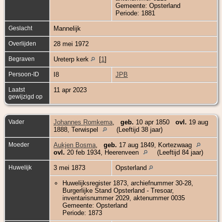
Gemeente: Opsterland
Periode: 1881
Geslacht
Mannelijk
Overlijden
28 mei 1972
Begraven
Ureterp kerk
[
1
]
Persoon-ID
I8
JPB
Laatst
11 apr 2023
gewijzigd op
Vader
Johannes Romkema
,
geb.
10 apr 1850
ovl.
19 aug
1888, Terwispel
(Leeftijd 38 jaar)
Moeder
Aukjen Bosma
,
geb.
17 aug 1849, Kortezwaag
ovl.
20 feb 1934, Heerenveen
(Leeftijd 84 jaar)
Huwelijk
3 mei 1873
Opsterland
Huwelijksregister 1873, archiefnummer 30-28,
Burgerlijke Stand Opsterland - Tresoar,
inventarisnummer 2029, aktenummer 0035
Gemeente: Opsterland
Periode: 1873