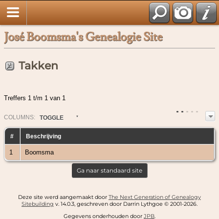
José Boomsma's Genealogie Site
Takken
Treffers 1 t/m 1 van 1
COL
UMN
S:
TOGGLE
#
Beschrijving
1
Boomsma
Ga naar standaard site
Deze site werd aangemaakt door
The Next Generation of Genealogy
Sitebuilding
v. 14.0.3, geschreven door Darrin Lythgoe © 2001-2026.
Gegevens onderhouden door
JPB
.